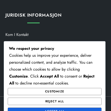
JURIDISK INFORMASJON
Kom I Kontakt
Om
We respect your privacy
Cookies help us improve your experience, deliver
Informasjonskapsler Og Sporing
personalized content, and analyze traffic. You can
Brukeravtale
choose which cookies to allow by clicking
Customize
. Click
Accept All
to consent or
Reject
Ditt Personvern
All
to decline non-essential cookies.
CUSTOMIZE
REJECT ALL
Theme Memorial Blog by
Kantipur Themes