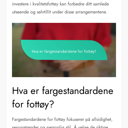
investere i kvalitetsfottøy kan forbedre ditt samlede
utseende og selvtillit under disse arrangementene.
Hva er fargestandardene
for fottøy?
Fargestandardene for fottøy fokuserer på allsidighet,
sesongtrender og personlig stil. Å velge de riktige