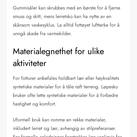
Gummisåler kan skrubbes med en børste for å fjerne
smuss og skitt, mens lerretsko kan ha nytte av en
skånsom vaskesyklus. La alltid fottøyet lufttørke for å
unngå skade fra varmekilder.
Materialegnethet for ulike
aktiviteter
For fotturer anbefales holdbart lær eller høykvalitets
syntetiske materialer for å tåle røft terreng. Løpesko
bruker ofte lette syntetiske materialer for å forbedre
hastighet og komfort.
Uformell bruk kan romme en rekke materialer,
inkludert lerret og lær, avhengig av stilpreferanser.
For formelle anledninger foretrekkes lær vanligvis for