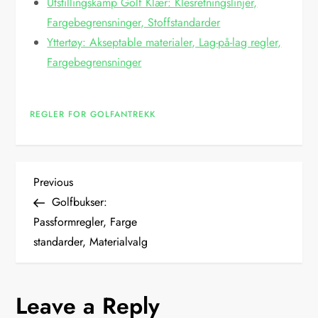
Utstillingskamp Golf Klær: Klesretningslinjer,
Fargebegrensninger, Stoffstandarder
Yttertøy: Akseptable materialer, Lag-på-lag regler,
Fargebegrensninger
REGLER FOR GOLFANTREKK
P
Previous
Previous
Post
Golfbukser:
o
Passformregler, Farge
standarder, Materialvalg
s
t
Leave a Reply