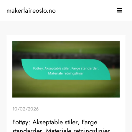
Skip
makerfaireoslo.no
to
content
10/02/2026
Fottøy: Akseptable stiler, Farge
standarder, Materiale retningslinjer