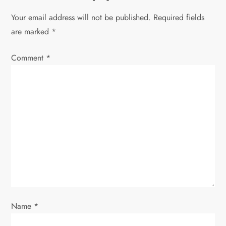
n
Your email address will not be published.
Required fields
a
are marked
*
v
Comment
*
i
g
a
t
i
o
Name
*
n