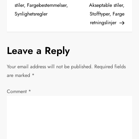
o
stiler, Fargebestemmelser,
Akseptable stiler,
Synlighetsregler
Stofftyper, Farge
s
retningslinjer
t
n
Leave a Reply
a
Your email address will not be published.
Required fields
v
are marked
*
i
Comment
*
g
a
t