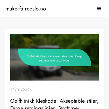
Skip
makerfaireoslo.no
to
content
28/01/2026
Golfklinikk Kleskode: Akseptable stiler,
Farge retningslinjer, Stofftyper