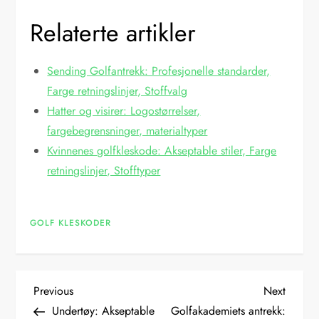
Relaterte artikler
Sending Golfantrekk: Profesjonelle standarder,
Farge retningslinjer, Stoffvalg
Hatter og visirer: Logostørrelser,
fargebegrensninger, materialtyper
Kvinnenes golfkleskode: Akseptable stiler, Farge
retningslinjer, Stofftyper
GOLF KLESKODER
P
Previous
Next
Previous
Next
Post
Post
Undertøy: Akseptable
Golfakademiets antrekk: