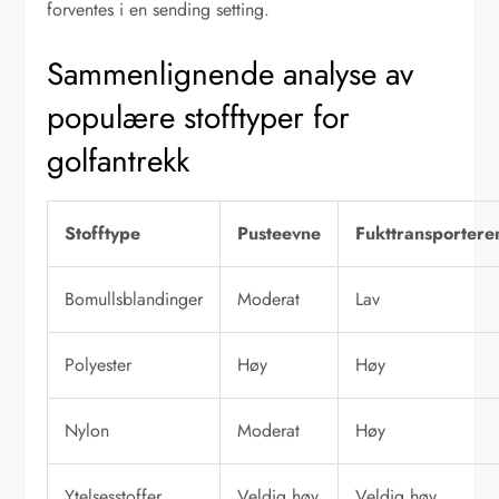
forventes i en sending setting.
Sammenlignende analyse av
populære stofftyper for
golfantrekk
Stofftype
Pusteevne
Fukttransporter
Bomullsblandinger
Moderat
Lav
Polyester
Høy
Høy
Nylon
Moderat
Høy
Ytelsesstoffer
Veldig høy
Veldig høy