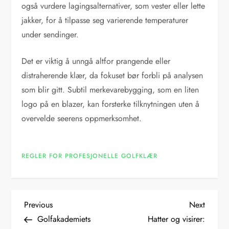
også vurdere lagingsalternativer, som vester eller lette
jakker, for å tilpasse seg varierende temperaturer
under sendinger.
Det er viktig å unngå altfor prangende eller
distraherende klær, da fokuset bør forbli på analysen
som blir gitt. Subtil merkevarebygging, som en liten
logo på en blazer, kan forsterke tilknytningen uten å
overvelde seerens oppmerksomhet.
REGLER FOR PROFESJONELLE GOLFKLÆR
P
Previous
Next
Previous
Next
Post
Post
Golfakademiets
Hatter og visirer: