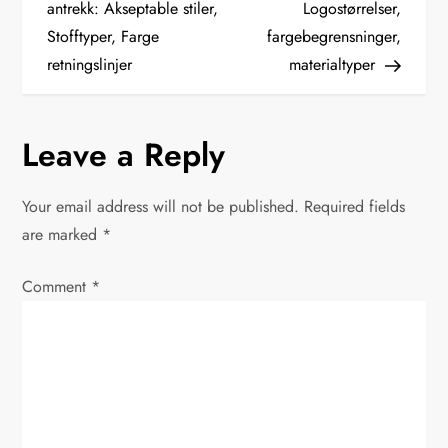
o
antrekk: Akseptable stiler,
Logostørrelser,
Stofftyper, Farge
fargebegrensninger,
s
retningslinjer
materialtyper
t
n
Leave a Reply
a
Your email address will not be published.
Required fields
v
are marked
*
i
Comment
*
g
a
t