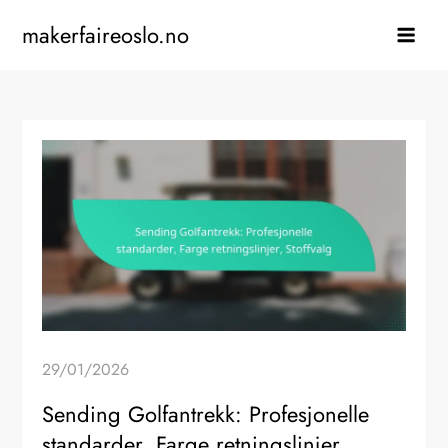
Skip
makerfaireoslo.no
to
content
29/01/2026
Sending Golfantrekk: Profesjonelle
standarder, Farge retningslinjer,