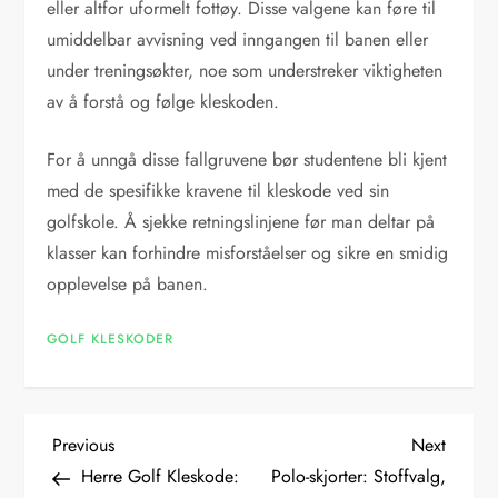
eller altfor uformelt fottøy. Disse valgene kan føre til
umiddelbar avvisning ved inngangen til banen eller
under treningsøkter, noe som understreker viktigheten
av å forstå og følge kleskoden.
For å unngå disse fallgruvene bør studentene bli kjent
med de spesifikke kravene til kleskode ved sin
golfskole. Å sjekke retningslinjene før man deltar på
klasser kan forhindre misforståelser og sikre en smidig
opplevelse på banen.
GOLF KLESKODER
P
Previous
Next
Previous
Next
Post
Post
Herre Golf Kleskode:
Polo-skjorter: Stoffvalg,