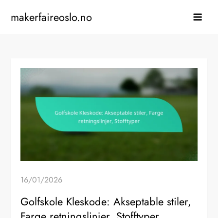
Skip
makerfaireoslo.no
to
content
16/01/2026
Golfskole Kleskode: Akseptable stiler,
Farge retningslinjer, Stofftyper