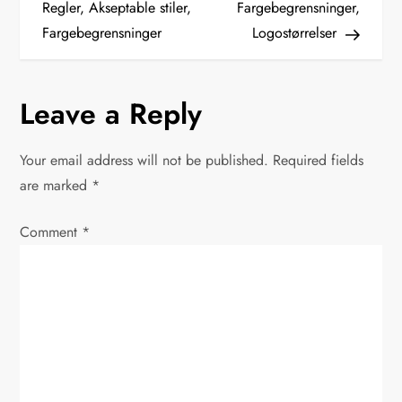
o
Regler, Akseptable stiler,
Fargebegrensninger,
Fargebegrensninger
Logostørrelser
s
t
Leave a Reply
n
Your email address will not be published.
Required fields
a
are marked
*
v
Comment
*
i
g
a
t