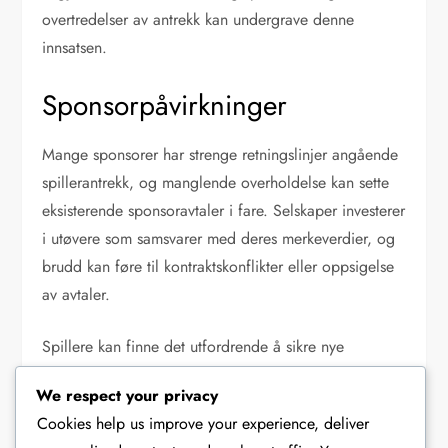
overtredelser av antrekk kan undergrave denne
innsatsen.
Sponsorpåvirkninger
Mange sponsorer har strenge retningslinjer angående
spillerantrekk, og manglende overholdelse kan sette
eksisterende sponsoravtaler i fare. Selskaper investerer
i utøvere som samsvarer med deres merkeverdier, og
brudd kan føre til kontraktskonflikter eller oppsigelse
av avtaler.
Spillere kan finne det utfordrende å sikre nye
sponsoravtaler hvis de har en historie med
We respect your privacy
antrekksrelaterte problemer. Å opprettholde
Cookies help us improve your experience, deliver
overholdelse er avgjørende for å fremme positive