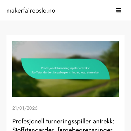
Skip
makerfaireoslo.no
to
content
21/01/2026
Profesjonell turneringsspiller antrekk:
Stoffstandarder, fargebegrensninger,